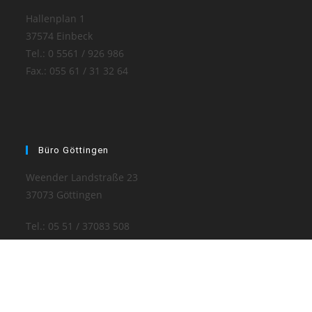
Hallenplan 1
37574 Einbeck
Tel.: 0 5561 / 926 986
Fax.: 055 61 / 31 32 64
Büro Göttingen
Weender Landstraße 23
37073 Göttingen
Tel.: 05 51 / 37083 508
Übersicht
Impressum