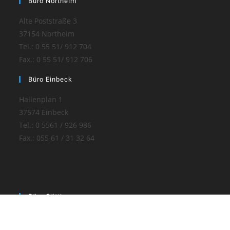
Büro Northeim
Alte Poststraße 3
37154 Northeim
Tel.: 0 55 51/ 912 704
Fax.: 0 55 51/ 912 706
Büro Einbeck
Hallenplan 1
37574 Einbeck
Tel.: 0 5561 / 926 986
Fax.: 055 61 / 31 32 64
Büro Göttingen
Weender Landstraße 23
37073 Göttingen